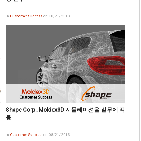
in
Customer Success
on 10/21/2013
Shape Corp., Moldex3D 시뮬레이션을 실무에 적
용
in
Customer Success
on 08/21/2013