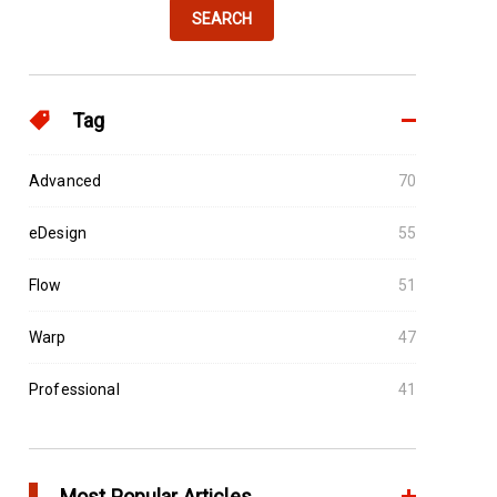
SEARCH
Tag
Advanced
70
eDesign
55
Flow
51
Warp
47
Professional
41
Most Popular Articles