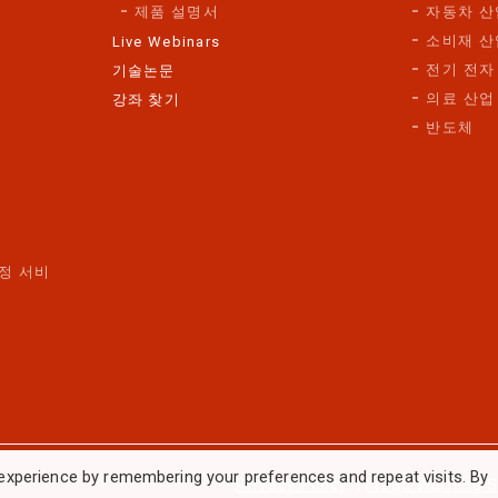
제품 설명서
자동차 산
소비재 산
Live Webinars
전기 전자
기술논문
의료 산업
강좌 찾기
반도체
정 서비
스
experience by remembering your preferences and repeat visits. By
Privacy Policy
|
Fraud Warning 