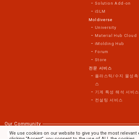
Solution Add-on
iSLM
Moldiverse
University
Material Hub Cloud
iMolding Hub
Forum
Store
전문 서비스
플라스틱/수지 물성측
스
기계 특성 해석 서비
컨설팅 서비스
Our Community
We use cookies on our website to give you the most relevant 
clicking “Accept”, you consent to the use of ALL the cookies.