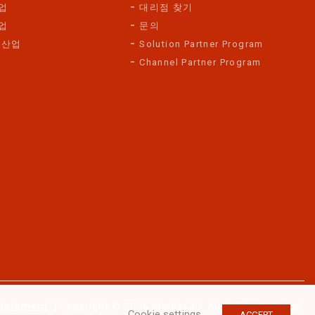
업
대리점 찾기
업
문의
 산업
Solution Partner Program
Channel Partner Program
Statement
| Copyright © 2026 Moldex3D. All rights reserved.
Cookie settings
ACCEPT