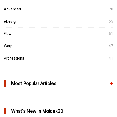
Advanced
70
eDesign
55
Flow
51
Warp
47
Professional
41
Most Popular Articles
Moldex3D의 HRS Analysis로 가장 최적의 핫러너 시스템을 고속으
로 설계하다
What's New in Moldex3D
in Top Story