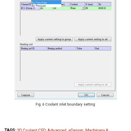
Fig. 6 Coolant inlet boundary setting
TAGS:
3D Coolant CFD
,
Advanced
,
eDesign
,
Machinery &