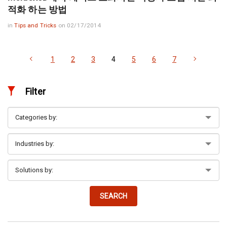
적화 하는 방법
in
Tips and Tricks
on 02/17/2014
1
2
3
4
5
6
7
Filter
SEARCH