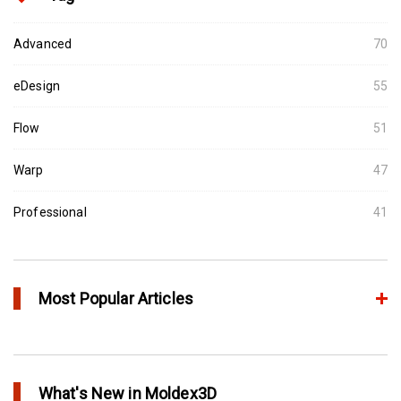
Advanced
70
eDesign
55
Flow
51
Warp
47
Professional
41
Most Popular Articles
Moldex3D의 HRS Analysis로 가장 최적의 핫러너 시스템을 고속으
로 설계하다
What's New in Moldex3D
in Top Story