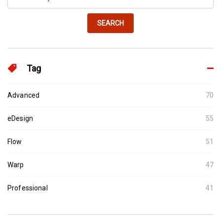
SEARCH
Tag
Advanced
70
eDesign
55
Flow
51
Warp
47
Professional
41