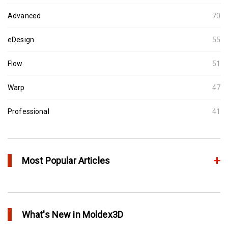
Advanced
70
eDesign
55
Flow
51
Warp
47
Professional
41
Most Popular Articles
Moldex3D의 HRS Analysis로 가장 최적의 핫러너 시스템을 고속으
로 설계하다
What's New in Moldex3D
in Top Story