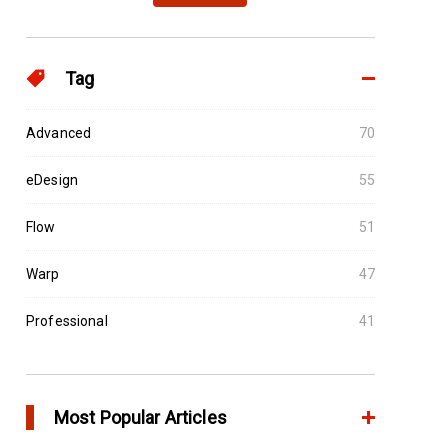
Tag
Advanced
70
eDesign
55
Flow
51
Warp
47
Professional
41
Most Popular Articles