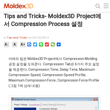
Tips and Tricks- Moldex3D Project에
서 Compression Process 설정
in
Tips and Tricks
on 02/20/2013
Facebook
Twitter
Line
Sina
WeChat
A-
A
A+
Weibo
아래의 팁은 Moldex3D Project에서 Compression Molding
공정 설정을 도와준다. Compression Tab은 6가지 주요 설정
을 제공한다; Compression Time, Delay Time, Maximum
Compression Speed, Compression Speed Profile,
Maximum Compression Force, Compression Force Profile
(그림 1에 상세 내용)