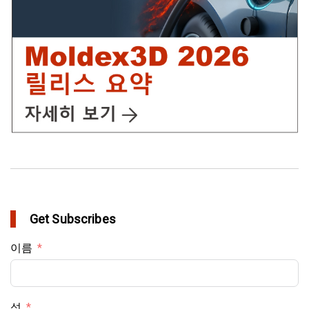
in Top Story
Get Subscribes
이름
성