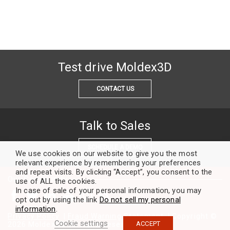
Test drive Moldex3D
CONTACT US
Talk to Sales
SCHEDULE A DEMO
We use cookies on our website to give you the most
relevant experience by remembering your preferences
and repeat visits. By clicking “Accept”, you consent to the
Our Community
use of ALL the cookies.
In case of sale of your personal information, you may
opt out by using the link
Do not sell my personal
information
.
Privacy Policy
|
Fraud Warning Statement
| Copyright ©
Cookie settings
ACCEPT
2026 Moldex3D. All rights reserved.