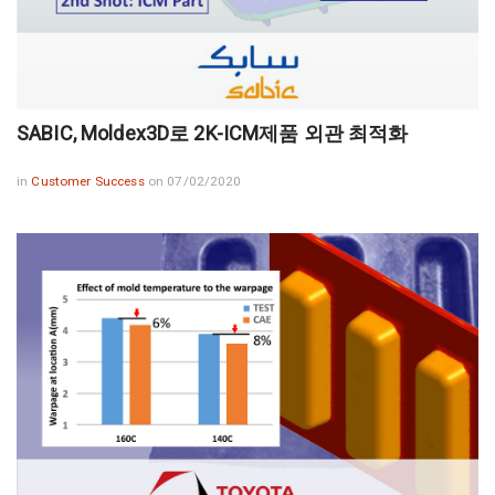
SABIC, Moldex3D로 2K-ICM제품 외관 최적화
in
Customer Success
on 07/02/2020