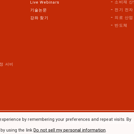
소비재 산
Live Webinars
전기 전자
기술논문
의료 산업
강좌 찾기
반도체
정 서비
스
experience by remembering your preferences and repeat visits. By
Privacy Policy
|
Fraud Warning 
by using the link
Do not sell my personal information
.