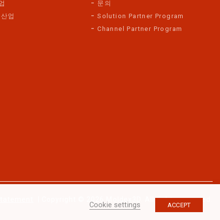
업
문의
 산업
Solution Partner Program
Channel Partner Program
Statement
| Copyright © 2026 Moldex3D. All rights reserved.
Cookie settings
ACCEPT