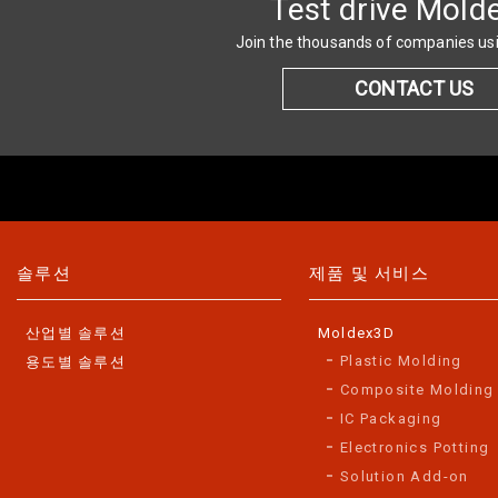
Test drive Mold
Join the thousands of companies u
CONTACT US
솔루션
제품 및 서비스
산업별 솔루션
Moldex3D
Plastic Molding
용도별 솔루션
Composite Molding
IC Packaging
Electronics Potting
Solution Add-on