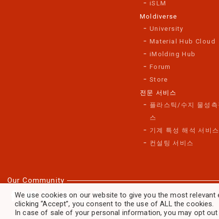
iSLM
Moldiverse
University
Material Hub Cloud
iMolding Hub
Forum
Store
전문 서비스
플라스틱/수지 물성측
스
기계 특성 해석 서비
컨설팅 서비스
Our Community
We use cookies on our website to give you the most relevant 
clicking “Accept”, you consent to the use of ALL the cookies.
In case of sale of your personal information, you may opt out 