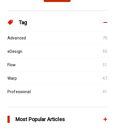
Tag
Advanced
70
eDesign
55
Flow
51
Warp
47
Professional
41
Most Popular Articles